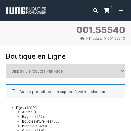
0
001.55540
Produits
001.55540
Boutique en Ligne
Aucun produit ne correspond à votre sélection.
2098
Bijoux
2098
1
produits
Autres
1
produit
452
Bagues
452
produits
566
Boucles d'Oreilles
566
produits
489
Bracelets
489
produits
436
Colliers
436