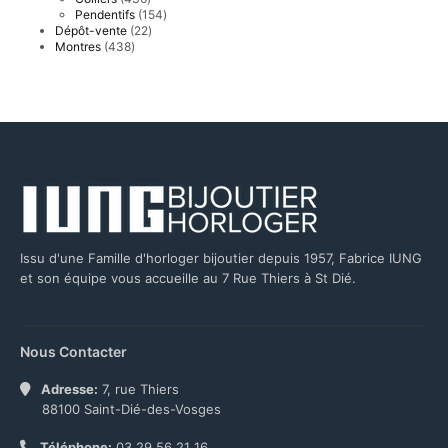
produits
154
Pendentifs
154
produits
22
Dépôt-vente
22
produits
438
Montres
438
produits
Issu d'une Famille d'horloger bijoutier depuis 1957, Fabrice IUNG
et son équipe vous accueille au 7 Rue Thiers à St Dié.
Nous Contacter
Adresse:
7, rue Thiers
88100 Saint-Dié-des-Vosges
Téléphone:
03 29 56 21 16