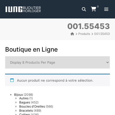
0
001.55453
Produits
001.55453
Boutique en Ligne
Aucun produit ne correspond à votre sélection.
2098
Bijoux
2098
1
produits
Autres
1
produit
452
Bagues
452
produits
566
Boucles d'Oreilles
566
produits
489
Bracelets
489
produits
436
Colliers
436