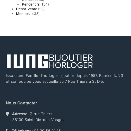
produits
154
Pendentifs
154
produits
22
Dépôt-vente
22
produits
438
Montres
438
produits
Issu d'une Famille d'horloger bijoutier depuis 1957, Fabrice IUNG
et son équipe vous accueille au 7 Rue Thiers à St Dié.
Nous Contacter
Adresse:
7, rue Thiers
88100 Saint-Dié-des-Vosges
Téléphone:
03 29 56 21 16