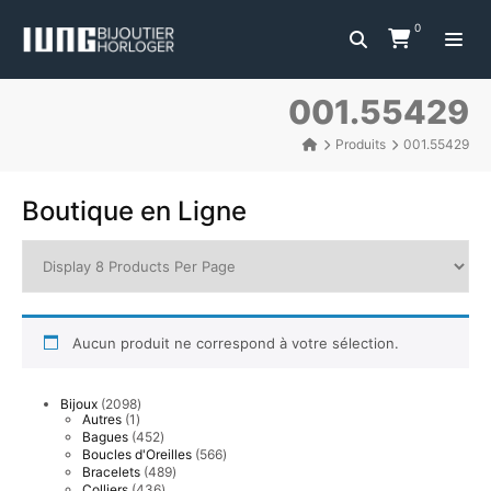
0
001.55429
Produits
001.55429
Boutique en Ligne
Aucun produit ne correspond à votre sélection.
2098
Bijoux
2098
1
produits
Autres
1
produit
452
Bagues
452
produits
566
Boucles d'Oreilles
566
produits
489
Bracelets
489
produits
436
Colliers
436