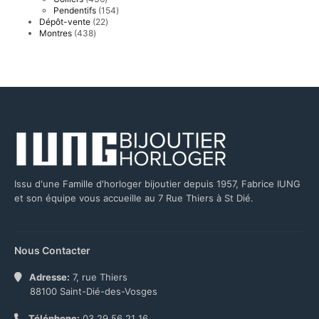
produits
154
Pendentifs
154
produits
22
Dépôt-vente
22
produits
438
Montres
438
produits
Issu d'une Famille d'horloger bijoutier depuis 1957, Fabrice IUNG
et son équipe vous accueille au 7 Rue Thiers à St Dié.
Nous Contacter
Adresse:
7, rue Thiers
88100 Saint-Dié-des-Vosges
Téléphone:
03 29 56 21 16