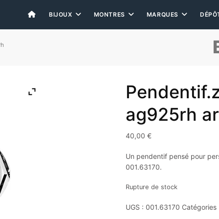
BIJOUX
MONTRES
MARQUES
DÉPÔ
rh
Pendentif.z
ag925rh ar
40,00
€
Un pendentif pensé pour pers
001.63170.
Rupture de stock
UGS :
001.63170
Catégories 