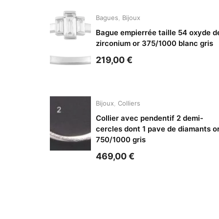
Bagues
,
Bijoux
Bague empierrée taille 54 oxyde d
zirconium or 375/1000 blanc gris
219,00
€
Bijoux
,
Colliers
Collier avec pendentif 2 demi-
cercles dont 1 pave de diamants o
750/1000 gris
469,00
€