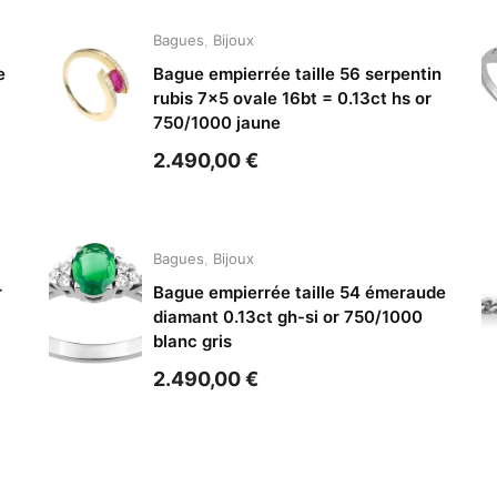
Bagues
,
Bijoux
e
Bague empierrée taille 56 serpentin
rubis 7×5 ovale 16bt = 0.13ct hs or
750/1000 jaune
2.490,00
€
Bagues
,
Bijoux
r
Bague empierrée taille 54 émeraude
diamant 0.13ct gh-si or 750/1000
blanc gris
2.490,00
€