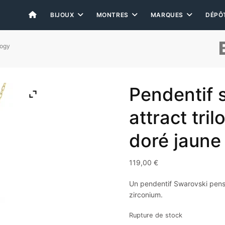
BIJOUX
MONTRES
MARQUES
DÉPÔ
logy
Pendentif s
attract tri
doré jaune
119,00
€
Un pendentif Swarovski pens
zirconium.
Rupture de stock