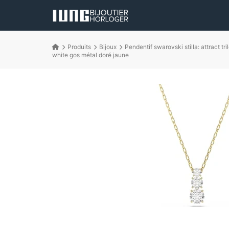
Produits
Bijoux
Pendentif swarovski stilla: attract tri
white gos métal doré jaune