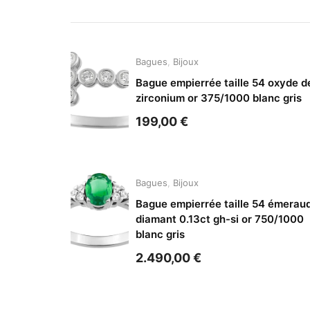
Bagues
,
Bijoux
Bague empierrée taille 54 oxyde d
zirconium or 375/1000 blanc gris
199,00
€
Bagues
,
Bijoux
Bague empierrée taille 54 émerau
diamant 0.13ct gh-si or 750/1000
blanc gris
2.490,00
€