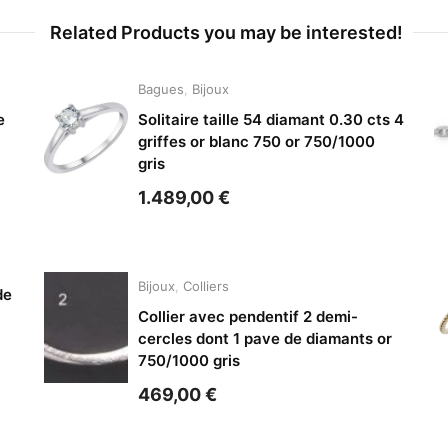
Related Products you may be interested!
Bagues
,
Bijoux
e
Solitaire taille 54 diamant 0.30 cts 4
griffes or blanc 750 or 750/1000
gris
1.489,00
€
Bijoux
,
Colliers
de
Collier avec pendentif 2 demi-
cercles dont 1 pave de diamants or
750/1000 gris
469,00
€