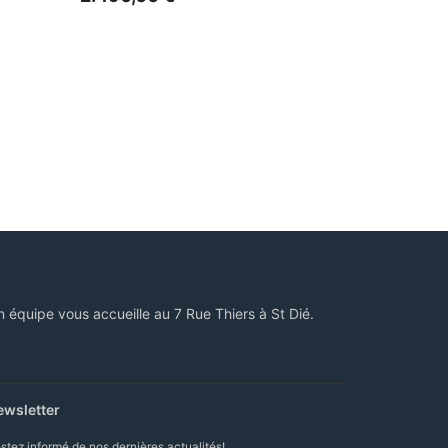
n équipe vous accueille au 7 Rue Thiers à St Dié.
ewsletter
stez informé de nos dernières actualités!