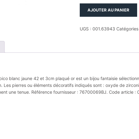
quantité
AJOUTER AU PANIER
de
Pendentif
plaque
UGS :
001.63943
Catégories
ch
or
oxydes
de
zirconium
blanc
bico
co blanc jaune 42 et 3cm plaqué or est un bijou fantaisie sélectionné
blanc
. Les pierres ou éléments décoratifs indiqués sont : oxyde de zircon
jaune
ment une tenue. Référence fournisseur : 76700069BJ. Code article :
42
et
3cm
plaqué
or