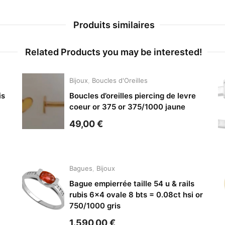
Produits similaires
Related Products you may be interested!
Bijoux
,
Boucles d'Oreilles
is
Boucles d’oreilles piercing de levre
coeur or 375 or 375/1000 jaune
49,00
€
Bagues
,
Bijoux
Bague empierrée taille 54 u & rails
rubis 6×4 ovale 8 bts = 0.08ct hsi or
750/1000 gris
1.590,00
€