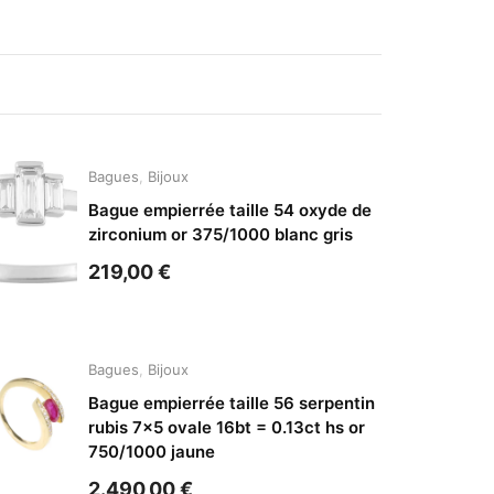
Bagues
,
Bijoux
Bague empierrée taille 54 oxyde de
zirconium or 375/1000 blanc gris
219,00
€
Bagues
,
Bijoux
Bague empierrée taille 56 serpentin
rubis 7×5 ovale 16bt = 0.13ct hs or
750/1000 jaune
2.490,00
€