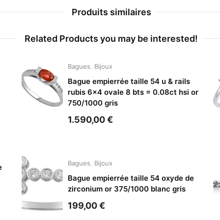
Produits similaires
Related Products you may be interested!
Bagues
,
Bijoux
Bague empierrée taille 54 u & rails
rubis 6×4 ovale 8 bts = 0.08ct hsi or
750/1000 gris
1.590,00
€
Bagues
,
Bijoux
e
Bague empierrée taille 54 oxyde de
zirconium or 375/1000 blanc gris
199,00
€