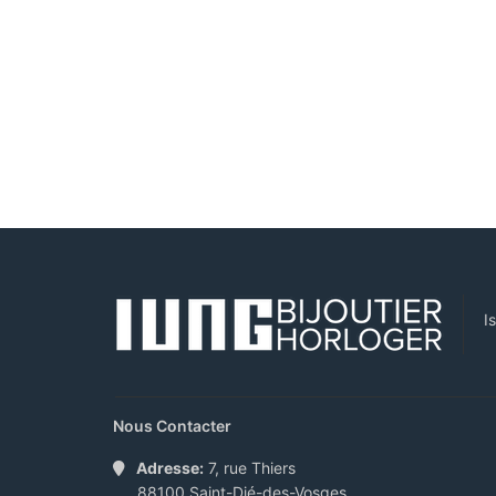
I
Nous Contacter
Adresse:
7, rue Thiers
88100 Saint-Dié-des-Vosges