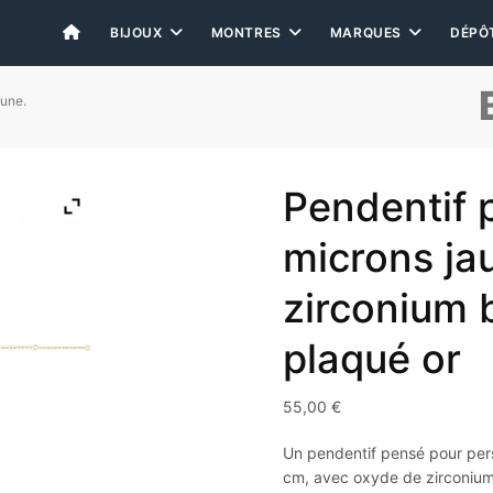
BIJOUX
MONTRES
MARQUES
DÉPÔ
aune.
Pendentif p
microns ja
zirconium 
plaqué or
55,00
€
Un pendentif pensé pour pers
cm, avec oxyde de zirconium