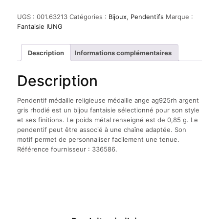
Pendentif
médaille
UGS :
001.63213
Catégories :
Bijoux
,
Pendentifs
Marque :
religieuse
Fantaisie IUNG
médaille
ange
ag925rh
Description
Informations complémentaires
argent
gris
Description
rhodié
Pendentif médaille religieuse médaille ange ag925rh argent
gris rhodié est un bijou fantaisie sélectionné pour son style
et ses finitions. Le poids métal renseigné est de 0,85 g. Le
pendentif peut être associé à une chaîne adaptée. Son
motif permet de personnaliser facilement une tenue.
Référence fournisseur : 336586.