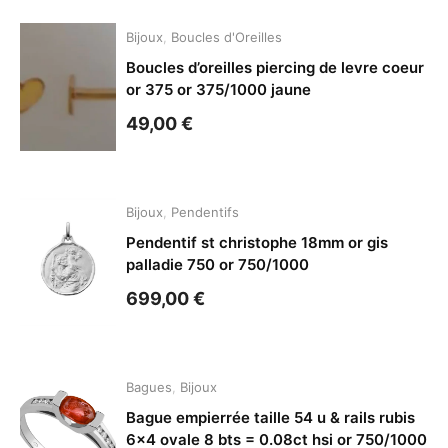
Bijoux
,
Boucles d'Oreilles
Boucles d’oreilles piercing de levre coeur
or 375 or 375/1000 jaune
49,00
€
Bijoux
,
Pendentifs
Pendentif st christophe 18mm or gis
palladie 750 or 750/1000
699,00
€
Bagues
,
Bijoux
Bague empierrée taille 54 u & rails rubis
6×4 ovale 8 bts = 0.08ct hsi or 750/1000