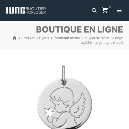
0
BOUTIQUE EN LIGNE
Produits
Bijoux
Pendentif médaille religieuse médaille ange
ag925rh argent gris rhodié