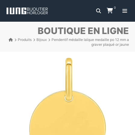
0
BOUTIQUE EN LIGNE
Produits
Bijoux
Pendentif médaille laïque medaille po 12 mm a
graver plaqué or jaune