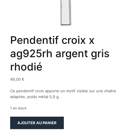
Pendentif croix x
ag925rh argent gris
rhodié
49,00
€
Ce pendentif croix apporte un motif visible sur une chaîne
adaptée, poids métal 0,9 g.
1 en stock
quantité
AJOUTER AU PANIER
de