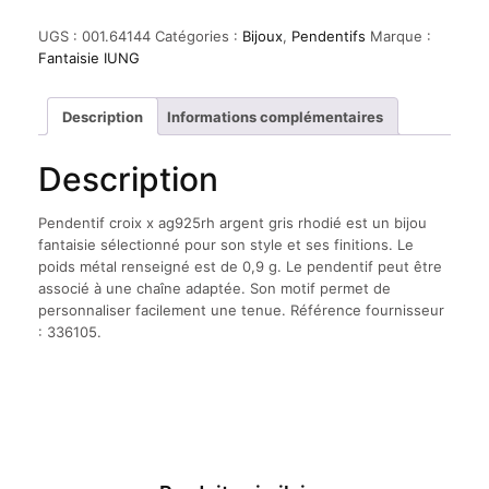
Pendentif
croix
UGS :
001.64144
Catégories :
Bijoux
,
Pendentifs
Marque :
x
Fantaisie IUNG
ag925rh
argent
gris
Description
Informations complémentaires
rhodié
Description
Pendentif croix x ag925rh argent gris rhodié est un bijou
fantaisie sélectionné pour son style et ses finitions. Le
poids métal renseigné est de 0,9 g. Le pendentif peut être
associé à une chaîne adaptée. Son motif permet de
personnaliser facilement une tenue. Référence fournisseur
: 336105.