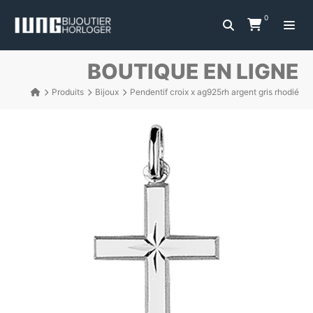
0
BOUTIQUE EN LIGNE
Produits
Bijoux
Pendentif croix x ag925rh argent gris rhodié