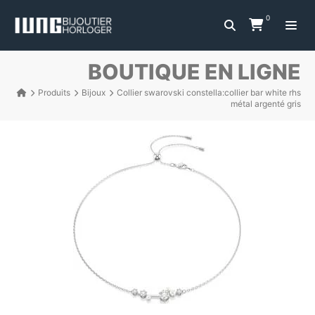
0
BOUTIQUE EN LIGNE
Produits
Bijoux
Collier swarovski constella:collier bar white rhs
métal argenté gris