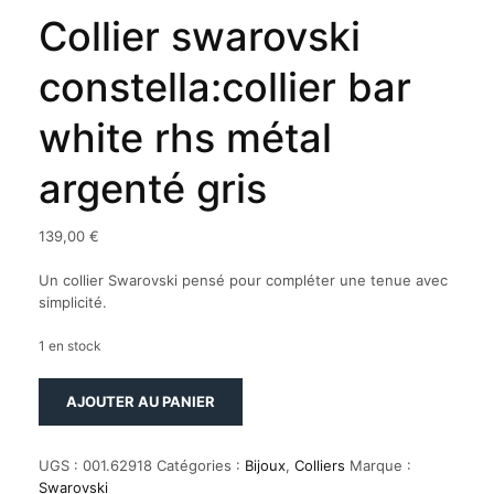
Collier swarovski
constella:collier bar
white rhs métal
argenté gris
139,00
€
Un collier Swarovski pensé pour compléter une tenue avec
simplicité.
1 en stock
quantité
AJOUTER AU PANIER
de
Collier
swarovski
UGS :
001.62918
Catégories :
Bijoux
,
Colliers
Marque :
constella:collier
Swarovski