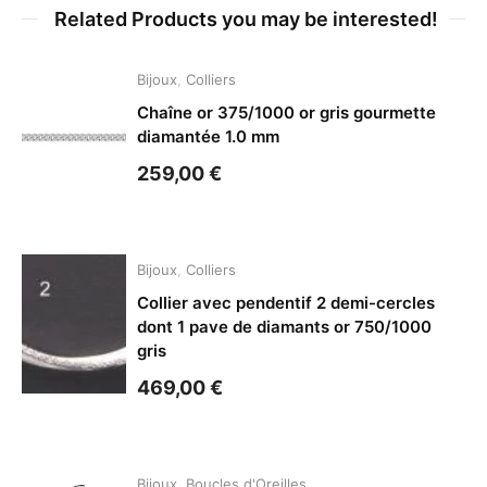
Related Products you may be interested!
Bijoux
,
Colliers
Chaîne or 375/1000 or gris gourmette
diamantée 1.0 mm
259,00
€
Bijoux
,
Colliers
Collier avec pendentif 2 demi-cercles
dont 1 pave de diamants or 750/1000
gris
469,00
€
Bijoux
,
Boucles d'Oreilles