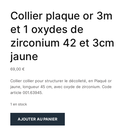
Collier plaque or 3m
et 1 oxydes de
zirconium 42 et 3cm
jaune
69,00
€
Collier collier pour structurer le décolleté, en Plaqué or
jaune, longueur 45 cm, avec oxyde de zirconium. Code
article 001.63945.
1 en stock
quantité
AJOUTER AU PANIER
de
Collier