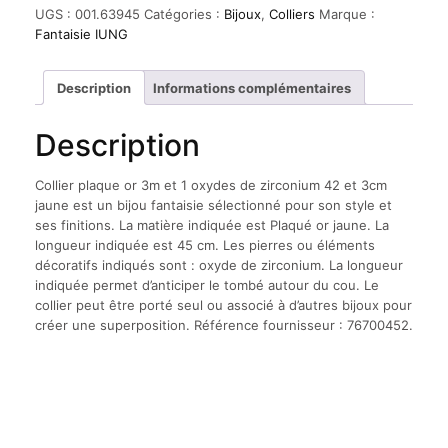
plaque
UGS :
001.63945
Catégories :
Bijoux
,
Colliers
Marque :
or
Fantaisie IUNG
3m
et
1
Description
Informations complémentaires
oxydes
de
Description
zirconium
42
et
Collier plaque or 3m et 1 oxydes de zirconium 42 et 3cm
3cm
jaune est un bijou fantaisie sélectionné pour son style et
jaune
ses finitions. La matière indiquée est Plaqué or jaune. La
longueur indiquée est 45 cm. Les pierres ou éléments
décoratifs indiqués sont : oxyde de zirconium. La longueur
indiquée permet d’anticiper le tombé autour du cou. Le
collier peut être porté seul ou associé à d’autres bijoux pour
créer une superposition. Référence fournisseur : 76700452.