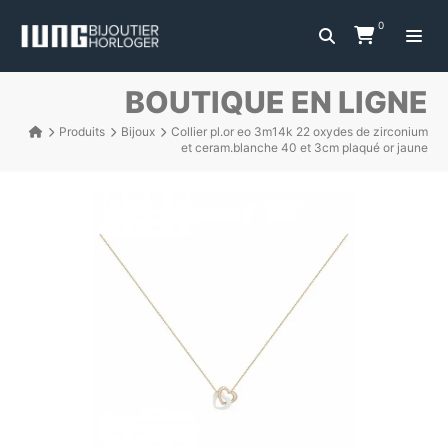
0
BOUTIQUE EN LIGNE
Produits
Bijoux
Collier pl.or eo 3m14k 22 oxydes de zirconium
et ceram.blanche 40 et 3cm plaqué or jaune