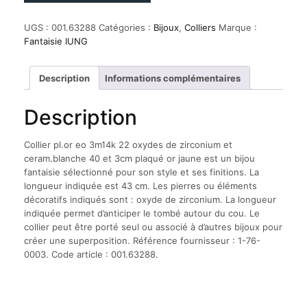
Collier
pl.or
UGS :
001.63288
Catégories :
Bijoux
,
Colliers
Marque :
eo
Fantaisie IUNG
3m14k
22
oxydes
Description
Informations complémentaires
de
zirconium
Description
et
ceram.blanche
40
Collier pl.or eo 3m14k 22 oxydes de zirconium et
et
ceram.blanche 40 et 3cm plaqué or jaune est un bijou
3cm
fantaisie sélectionné pour son style et ses finitions. La
plaqué
longueur indiquée est 43 cm. Les pierres ou éléments
or
décoratifs indiqués sont : oxyde de zirconium. La longueur
jaune
indiquée permet d’anticiper le tombé autour du cou. Le
collier peut être porté seul ou associé à d’autres bijoux pour
créer une superposition. Référence fournisseur : 1-76-
0003. Code article : 001.63288.