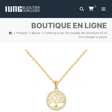
0
BOUTIQUE EN LIGNE
Produits
Bijoux
Collier pl.or eo 3m oxydes de zirconium 42 et
3cm plaqué or jaune