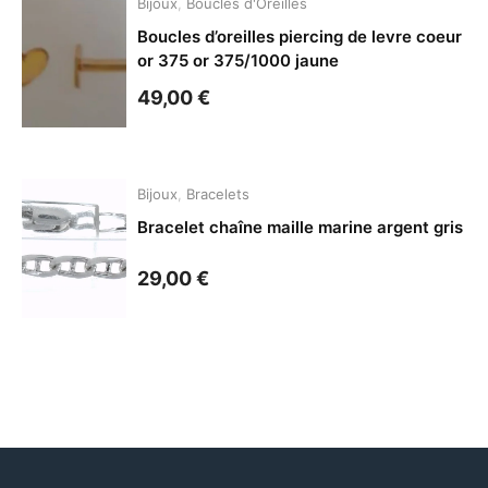
Bijoux
,
Boucles d'Oreilles
Boucles d’oreilles piercing de levre coeur
or 375 or 375/1000 jaune
49,00
€
Bijoux
,
Bracelets
Bracelet chaîne maille marine argent gris
29,00
€