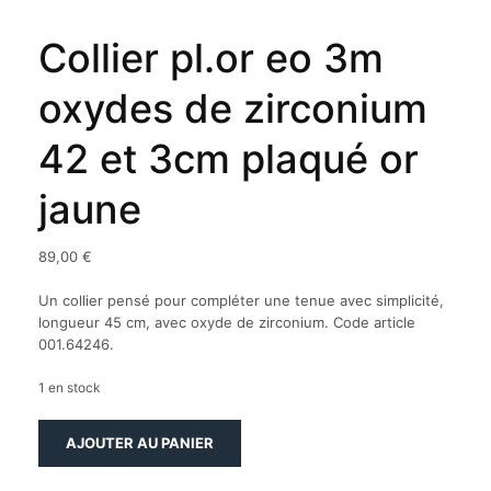
Collier pl.or eo 3m
oxydes de zirconium
42 et 3cm plaqué or
jaune
89,00
€
Un collier pensé pour compléter une tenue avec simplicité,
longueur 45 cm, avec oxyde de zirconium. Code article
001.64246.
1 en stock
quantité
AJOUTER AU PANIER
de
Collier