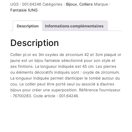
pl.or
UGS :
001.64246
Catégories :
Bijoux
,
Colliers
Marque :
eo
Fantaisie IUNG
3m
oxydes
de
Description
Informations complémentaires
zirconium
42
Description
et
3cm
plaqué
Collier pl.or eo 3m oxydes de zirconium 42 et 3cm plaqué or
or
jaune est un bijou fantaisie sélectionné pour son style et
jaune
ses finitions. La longueur indiquée est 45 cm. Les pierres
ou éléments décoratifs indiqués sont : oxyde de zirconium.
La longueur indiquée permet d’anticiper le tombé autour du
cou. Le collier peut être porté seul ou associé à d’autres
bijoux pour créer une superposition. Référence fournisseur
: 76700283. Code article : 001.64246.