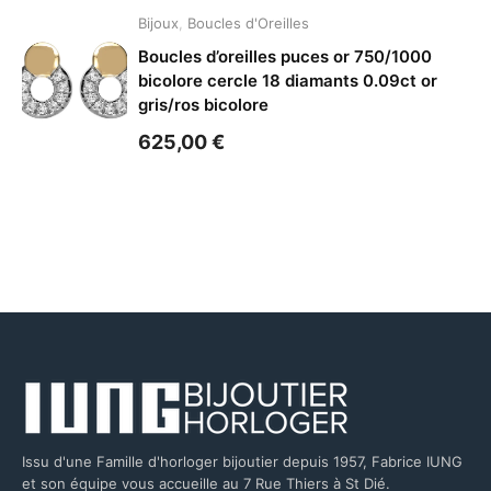
Bijoux
,
Boucles d'Oreilles
Boucles d’oreilles puces or 750/1000
bicolore cercle 18 diamants 0.09ct or
gris/ros bicolore
625,00
€
Issu d'une Famille d'horloger bijoutier depuis 1957, Fabrice IUNG
et son équipe vous accueille au 7 Rue Thiers à St Dié.