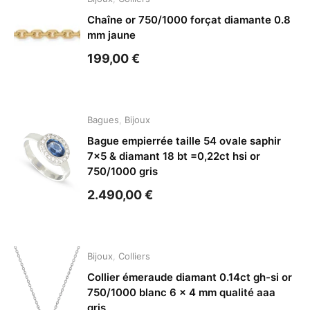
Chaîne or 750/1000 forçat diamante 0.8
mm jaune
199,00
€
Bagues
,
Bijoux
Bague empierrée taille 54 ovale saphir
7×5 & diamant 18 bt =0,22ct hsi or
750/1000 gris
2.490,00
€
Bijoux
,
Colliers
Collier émeraude diamant 0.14ct gh-si or
750/1000 blanc 6 x 4 mm qualité aaa
gris