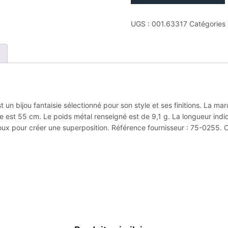
Collier
phebus
UGS :
001.63317
Catégories 
acier
carbone
bleu
50
et
5cm
gris
t un bijou fantaisie sélectionné pour son style et ses finitions. La 
ée est 55 cm. Le poids métal renseigné est de 9,1 g. La longueur ind
ijoux pour créer une superposition. Référence fournisseur : 75-0255. 