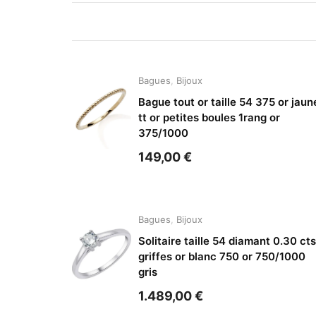
Bagues
,
Bijoux
Bague tout or taille 54 375 or jaun
tt or petites boules 1rang or
375/1000
149,00
€
Bagues
,
Bijoux
Solitaire taille 54 diamant 0.30 cts
griffes or blanc 750 or 750/1000
gris
1.489,00
€