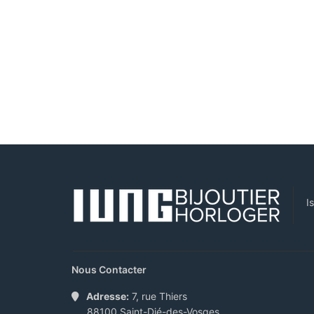
I
Nous Contacter
Adresse:
7, rue Thiers
88100 Saint-Dié-des-Vosges