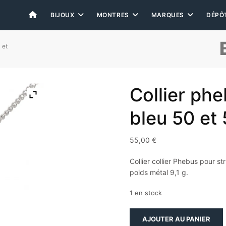
BIJOUX
MONTRES
MARQUES
DÉPÔ
 et
Collier ph
bleu 50 et
55,00
€
Collier collier Phebus pour st
poids métal 9,1 g.
1 en stock
quantité
AJOUTER AU PANIER
de