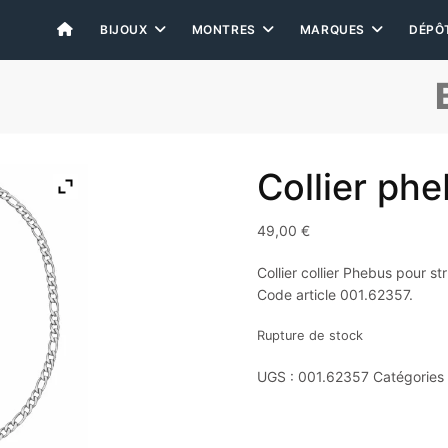
BIJOUX
MONTRES
MARQUES
DÉPÔ
Collier ph
49,00
€
Collier collier Phebus pour st
Code article 001.62357.
Rupture de stock
UGS :
001.62357
Catégories