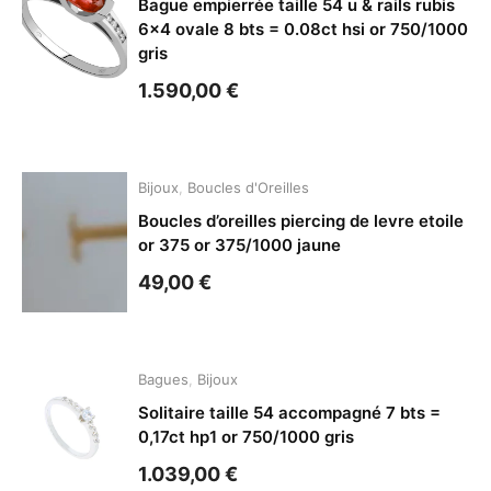
Bague empierrée taille 54 u & rails rubis
6×4 ovale 8 bts = 0.08ct hsi or 750/1000
gris
1.590,00
€
Bijoux
,
Boucles d'Oreilles
Boucles d’oreilles piercing de levre etoile
or 375 or 375/1000 jaune
49,00
€
Bagues
,
Bijoux
Solitaire taille 54 accompagné 7 bts =
0,17ct hp1 or 750/1000 gris
1.039,00
€