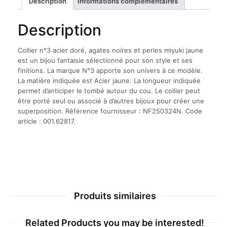
Description
Informations complémentaires
noires
et
Description
perles
miyuki
jaune
Collier n°3 acier doré, agates noires et perles miyuki jaune
est un bijou fantaisie sélectionné pour son style et ses
finitions. La marque N°3 apporte son univers à ce modèle.
La matière indiquée est Acier jaune. La longueur indiquée
permet d’anticiper le tombé autour du cou. Le collier peut
être porté seul ou associé à d’autres bijoux pour créer une
superposition. Référence fournisseur : NF250324N. Code
article : 001.62817.
Produits similaires
Related Products you may be interested!