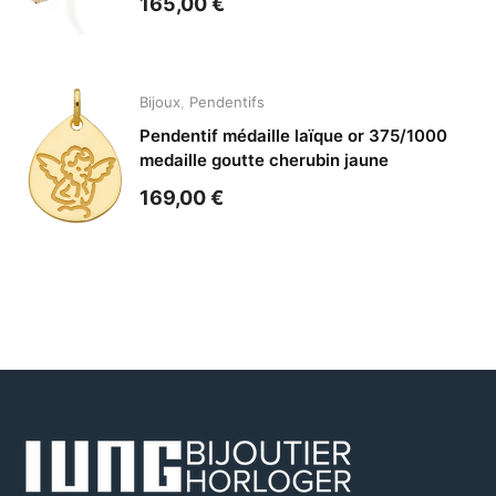
165,00
€
Bijoux
,
Pendentifs
Pendentif médaille laïque or 375/1000
medaille goutte cherubin jaune
169,00
€