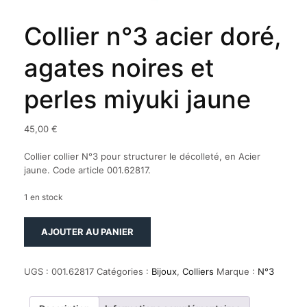
Collier n°3 acier doré,
agates noires et
perles miyuki jaune
45,00
€
Collier collier N°3 pour structurer le décolleté, en Acier
jaune. Code article 001.62817.
1 en stock
quantité
AJOUTER AU PANIER
de
Collier
n°3
UGS :
001.62817
Catégories :
Bijoux
,
Colliers
Marque :
N°3
acier
doré,
agates