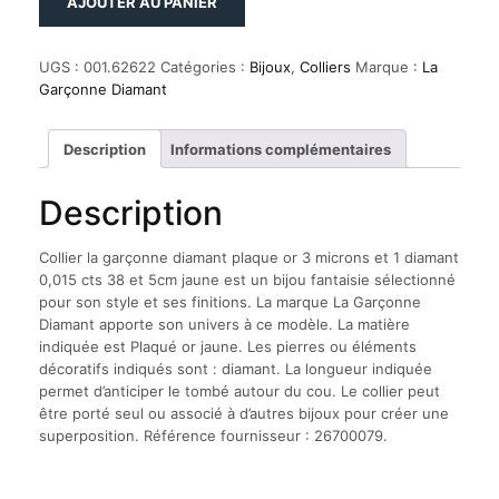
AJOUTER AU PANIER
de
Collier
la
UGS :
001.62622
Catégories :
Bijoux
,
Colliers
Marque :
La
garçonne
Garçonne Diamant
diamant
plaque
or
Description
Informations complémentaires
3
microns
Description
et
1
diamant
Collier la garçonne diamant plaque or 3 microns et 1 diamant
0,015
0,015 cts 38 et 5cm jaune est un bijou fantaisie sélectionné
cts
pour son style et ses finitions. La marque La Garçonne
38
Diamant apporte son univers à ce modèle. La matière
et
indiquée est Plaqué or jaune. Les pierres ou éléments
5cm
décoratifs indiqués sont : diamant. La longueur indiquée
jaune
permet d’anticiper le tombé autour du cou. Le collier peut
être porté seul ou associé à d’autres bijoux pour créer une
superposition. Référence fournisseur : 26700079.