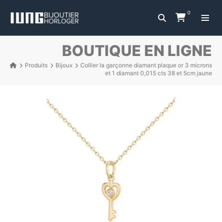
0
BOUTIQUE EN LIGNE
Produits
Bijoux
Collier la garçonne diamant plaque or 3 microns
et 1 diamant 0,015 cts 38 et 5cm jaune