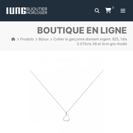
0
BOUTIQUE EN LIGNE
Produits
Bijoux
Collier la garçonne diamant argent. 925, 1dia
0.015cts 38 et 5cm gris rhodié