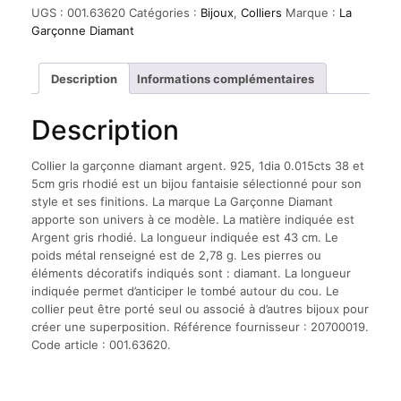
la
UGS :
001.63620
Catégories :
Bijoux
,
Colliers
Marque :
La
garçonne
Garçonne Diamant
diamant
argent.
925,
Description
Informations complémentaires
1dia
0.015cts
Description
38
et
5cm
Collier la garçonne diamant argent. 925, 1dia 0.015cts 38 et
gris
5cm gris rhodié est un bijou fantaisie sélectionné pour son
rhodié
style et ses finitions. La marque La Garçonne Diamant
apporte son univers à ce modèle. La matière indiquée est
Argent gris rhodié. La longueur indiquée est 43 cm. Le
poids métal renseigné est de 2,78 g. Les pierres ou
éléments décoratifs indiqués sont : diamant. La longueur
indiquée permet d’anticiper le tombé autour du cou. Le
collier peut être porté seul ou associé à d’autres bijoux pour
créer une superposition. Référence fournisseur : 20700019.
Code article : 001.63620.