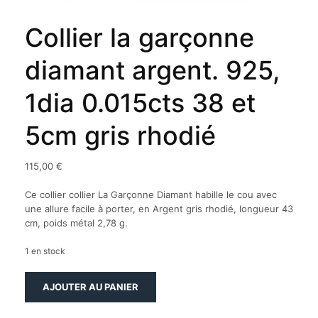
Collier la garçonne
diamant argent. 925,
1dia 0.015cts 38 et
5cm gris rhodié
115,00
€
Ce collier collier La Garçonne Diamant habille le cou avec
une allure facile à porter, en Argent gris rhodié, longueur 43
cm, poids métal 2,78 g.
1 en stock
quantité
AJOUTER AU PANIER
de
Collier