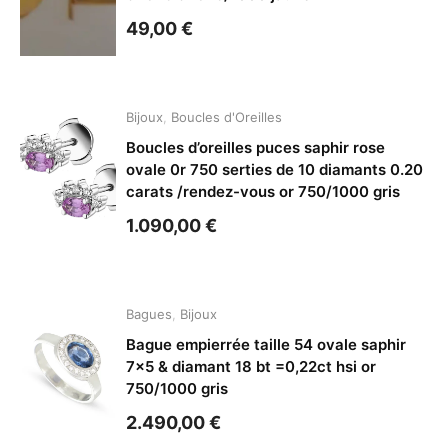
49,00
€
Bijoux
,
Boucles d'Oreilles
Boucles d’oreilles puces saphir rose
ovale 0r 750 serties de 10 diamants 0.20
carats /rendez-vous or 750/1000 gris
1.090,00
€
Bagues
,
Bijoux
Bague empierrée taille 54 ovale saphir
7×5 & diamant 18 bt =0,22ct hsi or
750/1000 gris
2.490,00
€