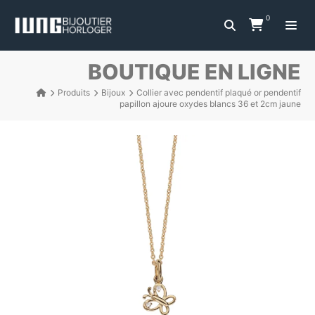
0
BOUTIQUE EN LIGNE
Produits
Bijoux
Collier avec pendentif plaqué or pendentif
papillon ajoure oxydes blancs 36 et 2cm jaune