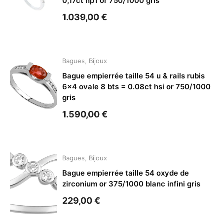
0,17ct hp1 or 750/1000 gris
1.039,00
€
Bagues
,
Bijoux
Bague empierrée taille 54 u & rails rubis
6×4 ovale 8 bts = 0.08ct hsi or 750/1000
gris
1.590,00
€
Bagues
,
Bijoux
Bague empierrée taille 54 oxyde de
zirconium or 375/1000 blanc infini gris
229,00
€