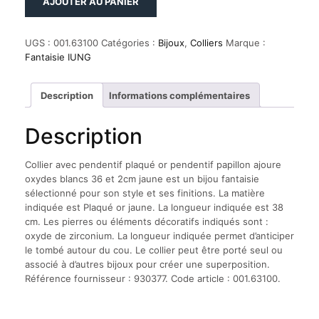
AJOUTER AU PANIER
de
Collier
avec
UGS :
001.63100
Catégories :
Bijoux
,
Colliers
Marque :
pendentif
Fantaisie IUNG
plaqué
or
pendentif
Description
Informations complémentaires
papillon
ajoure
Description
oxydes
blancs
36
Collier avec pendentif plaqué or pendentif papillon ajoure
et
oxydes blancs 36 et 2cm jaune est un bijou fantaisie
2cm
sélectionné pour son style et ses finitions. La matière
jaune
indiquée est Plaqué or jaune. La longueur indiquée est 38
cm. Les pierres ou éléments décoratifs indiqués sont :
oxyde de zirconium. La longueur indiquée permet d’anticiper
le tombé autour du cou. Le collier peut être porté seul ou
associé à d’autres bijoux pour créer une superposition.
Référence fournisseur : 930377. Code article : 001.63100.