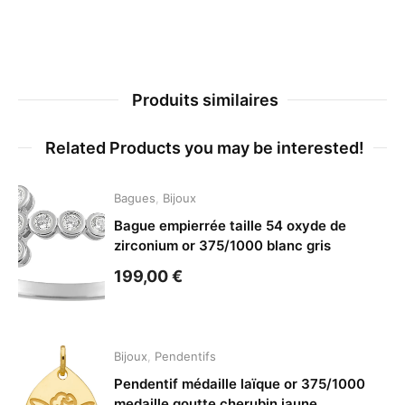
Produits similaires
Related Products you may be interested!
Bagues
,
Bijoux
Bague empierrée taille 54 oxyde de
zirconium or 375/1000 blanc gris
199,00
€
Bijoux
,
Pendentifs
Pendentif médaille laïque or 375/1000
medaille goutte cherubin jaune