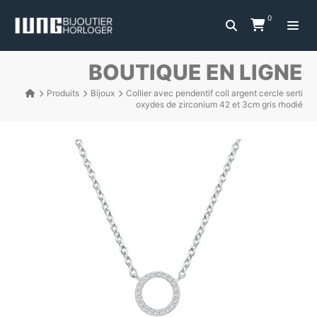
0
BOUTIQUE EN LIGNE
Produits
Bijoux
Collier avec pendentif coll argent cercle serti
oxydes de zirconium 42 et 3cm gris rhodié