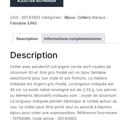
AJOUTER AU PANIER
de
Collier
avec
UGS :
001.63403
Catégories :
Bijoux
,
Colliers
Marque :
pendentif
Fantaisie IUNG
coll
argent
cercle
Description
Informations complémentaires
serti
oxydes
Description
de
zirconium
42
Collier avec pendentif coll argent cercle serti oxydes de
et
zirconium 42 et 3cm gris rhodié est un bijou fantaisie
3cm
sélectionné pour son style et ses finitions. La matière
gris
indiquée est Argent gris rhodié. La longueur indiquée est
rhodié
45 cm. Le poids métal renseigné est de 2,33 g. Les pierres
ou éléments décoratifs indiqués sont : oxyde de zirconium.
La longueur indiquée permet d’anticiper le tombé autour du
cou. Le collier peut être porté seul ou associé à d’autres
bijoux pour créer une superposition. Référence fournisseur
: 70700086. Code article : 001.63403.