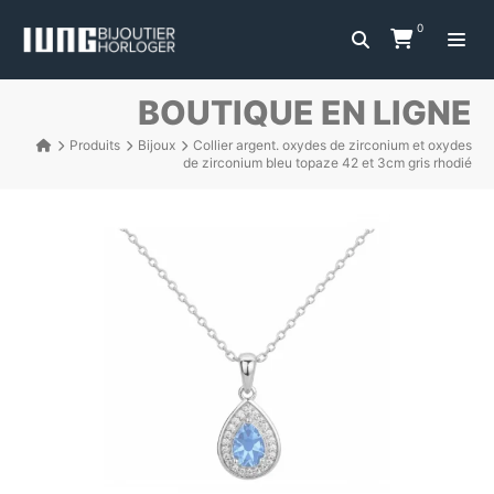
0
BOUTIQUE EN LIGNE
Produits
Bijoux
Collier argent. oxydes de zirconium et oxydes
de zirconium bleu topaze 42 et 3cm gris rhodié