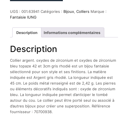
Collier
argent.
UGS :
001.63941
Catégories :
Bijoux
,
Colliers
Marque :
oxydes
Fantaisie IUNG
de
zirconium
et
Description
Informations complémentaires
oxydes
de
Description
zirconium
bleu
topaze
Collier argent. oxydes de zirconium et oxydes de zirconium
42
bleu topaze 42 et 3cm gris rhodié est un bijou fantaisie
et
sélectionné pour son style et ses finitions. La matière
3cm
indiquée est Argent gris rhodié. La longueur indiquée est
gris
45 cm. Le poids métal renseigné est de 2,42 g. Les pierres
rhodié
ou éléments décoratifs indiqués sont : oxyde de zirconium
bleu. La longueur indiquée permet d’anticiper le tombé
autour du cou. Le collier peut être porté seul ou associé à
d’autres bijoux pour créer une superposition. Référence
fournisseur : 70700938.