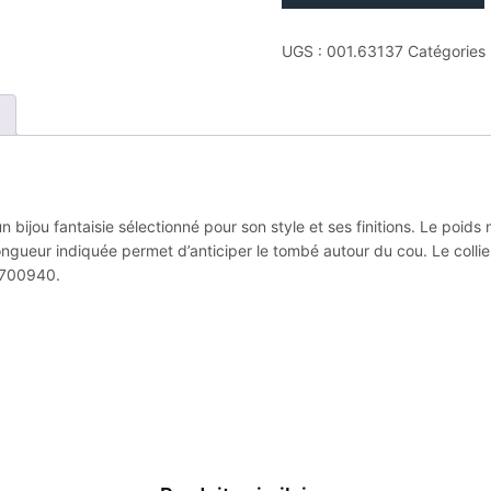
Collier
argent.
UGS :
001.63137
Catégories 
oxydes
de
zirconium
42
et
3cm
 bijou fantaisie sélectionné pour son style et ses finitions. Le poid
ongueur indiquée permet d’anticiper le tombé autour du cou. Le collier
70700940.