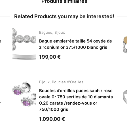
Produits similaires
Related Products you may be interested!
Bagues
,
Bijoux
e
Bague empierrée taille 54 oxyde de
zirconium or 375/1000 blanc gris
199,00
€
Bijoux
,
Boucles d'Oreilles
Boucles d’oreilles puces saphir rose
ovale 0r 750 serties de 10 diamants
r
0.20 carats /rendez-vous or
750/1000 gris
1.090,00
€