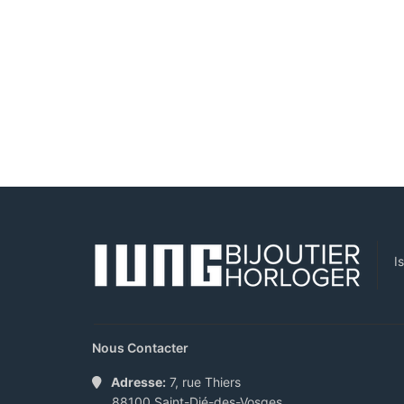
I
Nous Contacter
Adresse:
7, rue Thiers
88100 Saint-Dié-des-Vosges