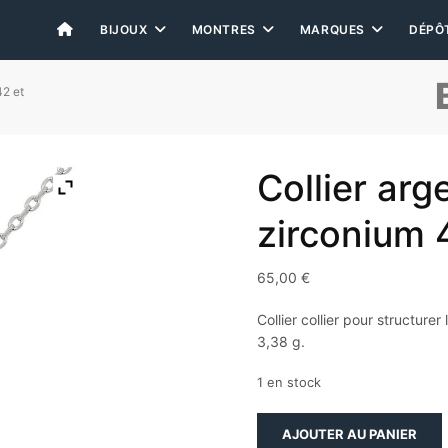
BIJOUX
MONTRES
MARQUES
DÉPÔ
42 et
Collier arg
zirconium 
65,00
€
Collier collier pour structure
3,38 g.
1 en stock
quantité
AJOUTER AU PANIER
de