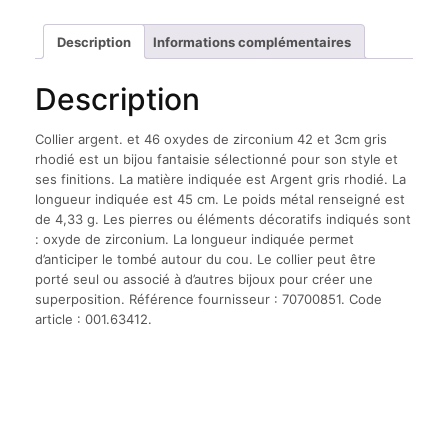
oxydes
de
Description
Informations complémentaires
zirconium
42
Description
et
3cm
gris
Collier argent. et 46 oxydes de zirconium 42 et 3cm gris
rhodié
rhodié est un bijou fantaisie sélectionné pour son style et
ses finitions. La matière indiquée est Argent gris rhodié. La
longueur indiquée est 45 cm. Le poids métal renseigné est
de 4,33 g. Les pierres ou éléments décoratifs indiqués sont
: oxyde de zirconium. La longueur indiquée permet
d’anticiper le tombé autour du cou. Le collier peut être
porté seul ou associé à d’autres bijoux pour créer une
superposition. Référence fournisseur : 70700851. Code
article : 001.63412.