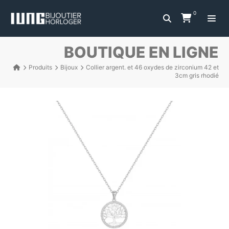
0
BOUTIQUE EN LIGNE
Produits
Bijoux
Collier argent. et 46 oxydes de zirconium 42 et
3cm gris rhodié