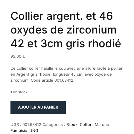
Collier argent. et 46
oxydes de zirconium
42 et 3cm gris rhodié
95,00
€
Ce collier collier habille le cou avec une allure facile à porter,
en Argent gris rhodié, longueur 45 cm, avec oxyde de
zirconium. Code article 001.63412.
1 en stock
quantité
AJOUTER AU PANIER
de
Collier
argent.
UGS :
001.63412
Catégories :
Bijoux
,
Colliers
Marque :
et
Fantaisie IUNG
46