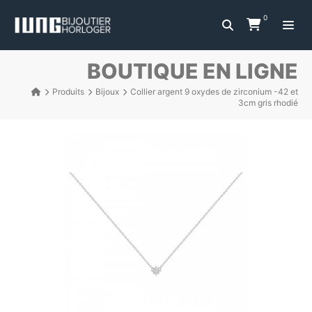
0
BOUTIQUE EN LIGNE
Produits
Bijoux
Collier argent 9 oxydes de zirconium -42 et
3cm gris rhodié