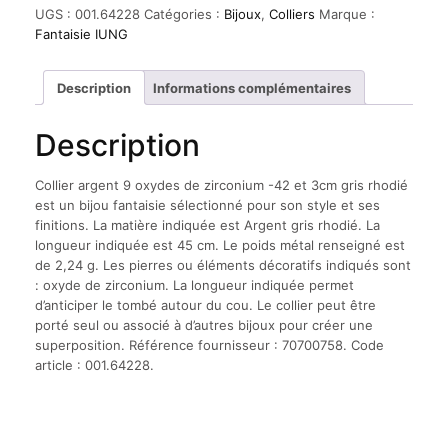
argent
UGS :
001.64228
Catégories :
Bijoux
,
Colliers
Marque :
9
Fantaisie IUNG
oxydes
de
zirconium
Description
Informations complémentaires
-42
et
Description
3cm
gris
rhodié
Collier argent 9 oxydes de zirconium -42 et 3cm gris rhodié
est un bijou fantaisie sélectionné pour son style et ses
finitions. La matière indiquée est Argent gris rhodié. La
longueur indiquée est 45 cm. Le poids métal renseigné est
de 2,24 g. Les pierres ou éléments décoratifs indiqués sont
: oxyde de zirconium. La longueur indiquée permet
d’anticiper le tombé autour du cou. Le collier peut être
porté seul ou associé à d’autres bijoux pour créer une
superposition. Référence fournisseur : 70700758. Code
article : 001.64228.