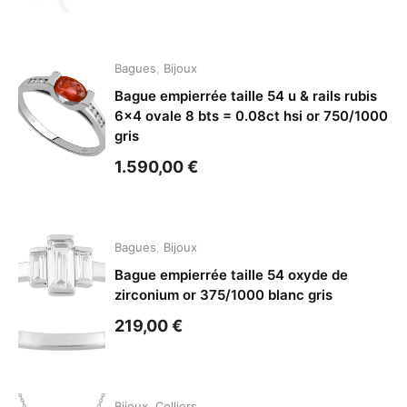
Bagues
,
Bijoux
Bague empierrée taille 54 u & rails rubis
6×4 ovale 8 bts = 0.08ct hsi or 750/1000
gris
1.590,00
€
Bagues
,
Bijoux
Bague empierrée taille 54 oxyde de
zirconium or 375/1000 blanc gris
219,00
€
Bijoux
,
Colliers