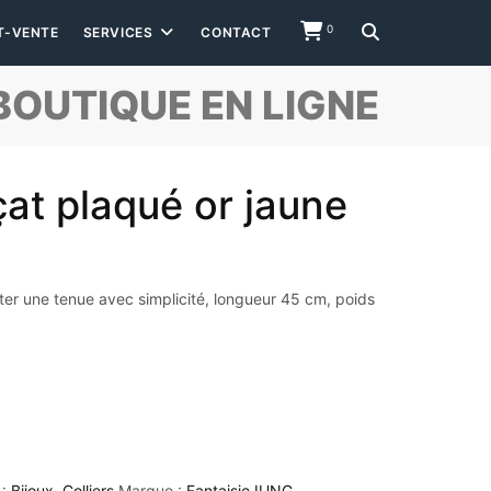
0
T-VENTE
SERVICES
CONTACT
BOUTIQUE EN LIGNE
çat plaqué or jaune
ter une tenue avec simplicité, longueur 45 cm, poids
 :
Bijoux
,
Colliers
Marque :
Fantaisie IUNG