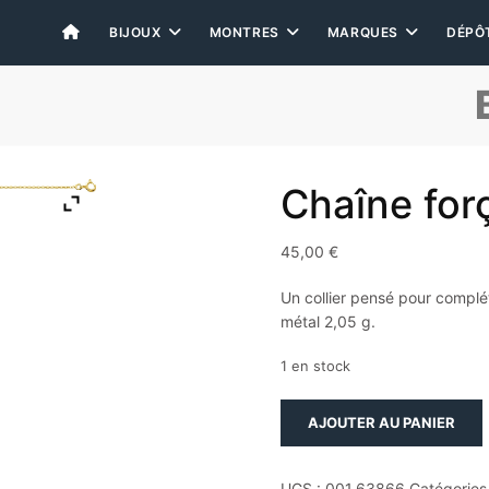
BIJOUX
MONTRES
MARQUES
DÉPÔ
Chaîne for
45,00
€
Un collier pensé pour complé
métal 2,05 g.
1 en stock
quantité
AJOUTER AU PANIER
de
Chaîne
forçat
UGS :
001.63866
Catégories