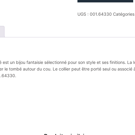
Chaîne
forçat.diamantée
UGS :
001.64330
Catégories
ag925rh
argent
gris
rhodié
est un bijou fantaisie sélectionné pour son style et ses finitions. L
r le tombé autour du cou. Le collier peut être porté seul ou associé 
01.64330.