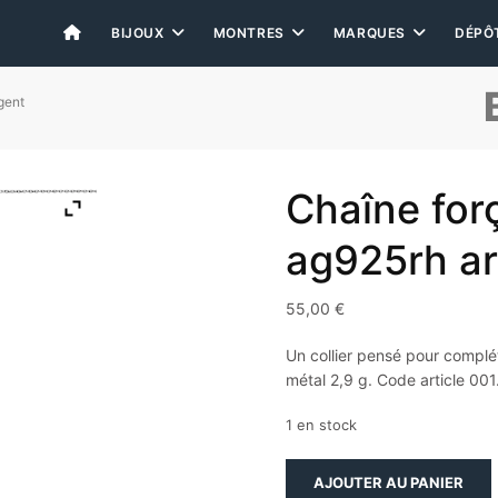
BIJOUX
MONTRES
MARQUES
DÉPÔ
gent
Chaîne for
ag925rh ar
55,00
€
Un collier pensé pour complé
métal 2,9 g. Code article 00
1 en stock
quantité
AJOUTER AU PANIER
de