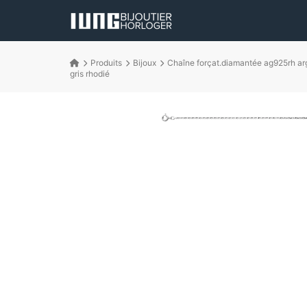
Produits
Bijoux
Chaîne forçat.diamantée ag925rh ar
gris rhodié