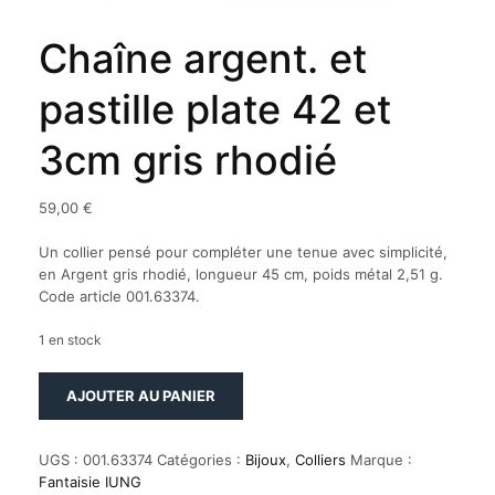
Chaîne argent. et
pastille plate 42 et
3cm gris rhodié
59,00
€
Un collier pensé pour compléter une tenue avec simplicité,
en Argent gris rhodié, longueur 45 cm, poids métal 2,51 g.
Code article 001.63374.
1 en stock
quantité
AJOUTER AU PANIER
de
Chaîne
argent.
UGS :
001.63374
Catégories :
Bijoux
,
Colliers
Marque :
et
Fantaisie IUNG
pastille