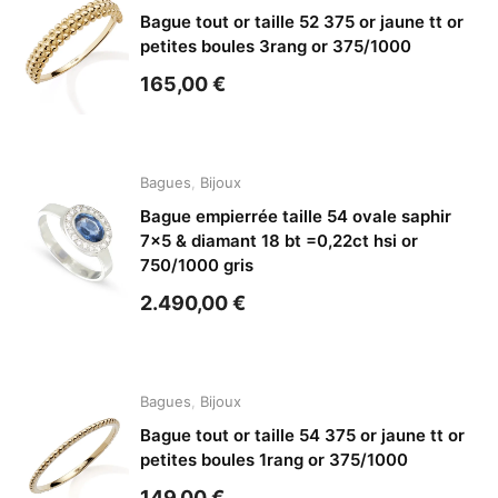
Bague tout or taille 52 375 or jaune tt or
petites boules 3rang or 375/1000
165,00
€
Bagues
,
Bijoux
Bague empierrée taille 54 ovale saphir
7×5 & diamant 18 bt =0,22ct hsi or
750/1000 gris
2.490,00
€
Bagues
,
Bijoux
Bague tout or taille 54 375 or jaune tt or
petites boules 1rang or 375/1000
149,00
€