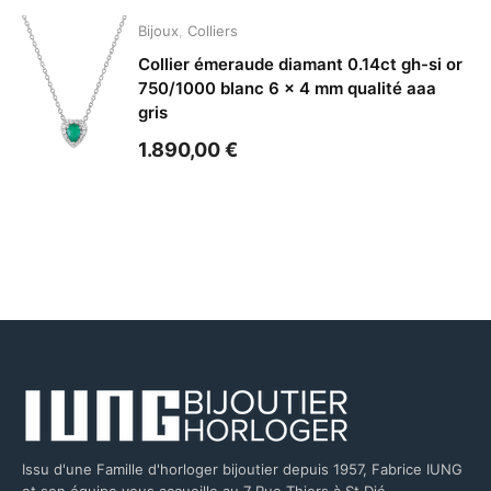
Bijoux
,
Colliers
Collier émeraude diamant 0.14ct gh-si or
750/1000 blanc 6 x 4 mm qualité aaa
gris
1.890,00
€
Issu d'une Famille d'horloger bijoutier depuis 1957, Fabrice IUNG