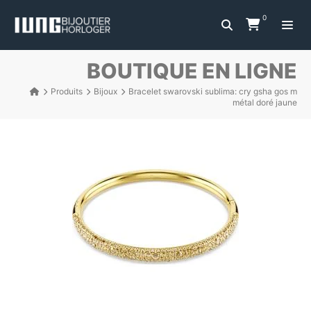
0
BOUTIQUE EN LIGNE
Produits
Bijoux
Bracelet swarovski sublima: cry gsha gos m
métal doré jaune