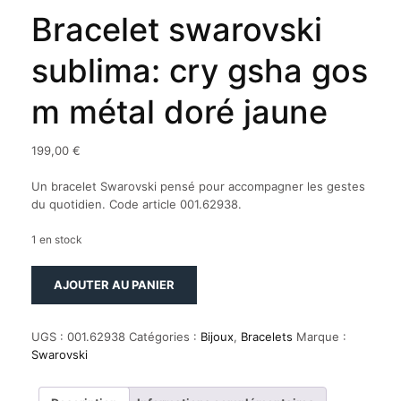
Bracelet swarovski
sublima: cry gsha gos
m métal doré jaune
199,00
€
Un bracelet Swarovski pensé pour accompagner les gestes
du quotidien. Code article 001.62938.
1 en stock
quantité
AJOUTER AU PANIER
de
Bracelet
swarovski
UGS :
001.62938
Catégories :
Bijoux
,
Bracelets
Marque :
sublima:
Swarovski
cry
gsha
gos