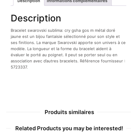
Description
Informations complémentaires
m
métal
Description
doré
jaune
Bracelet swarovski sublima: cry gsha gos m métal doré
jaune est un bijou fantaisie sélectionné pour son style et
ses finitions. La marque Swarovski apporte son univers à ce
modèle. La longueur et la forme du bracelet aident à
évaluer le porté au poignet. Il peut se porter seul ou en
association avec d’autres bracelets. Référence fournisseur :
5723337.
Produits similaires
Related Products you may be interested!