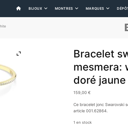
BIJOUX
MONTRES
MARQUES
DÉPÔ
hite
Bracelet s
mesmera: w
doré jaune
159,00
€
Ce bracelet jonc Swarovski s
article 001.62864.
1 en stock