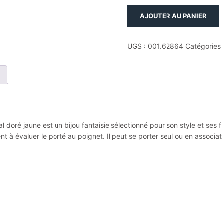
quantité
AJOUTER AU PANIER
de
Bracelet
swarovski
UGS :
001.62864
Catégories
jonc
mesmera:
white
gos
m
métal
doré
doré jaune est un bijou fantaisie sélectionné pour son style et ses 
jaune
t à évaluer le porté au poignet. Il peut se porter seul ou en associat