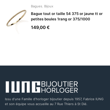
Bagues
,
Bijoux
Bague tout or taille 54 375 or jaune tt or
petites boules 1rang or 375/1000
149,00
€
Issu d'une Famille d'horloger bijoutier depuis 1957, Fabrice IUNG
et son équipe vous accueille au 7 Rue Thiers à St Dié.