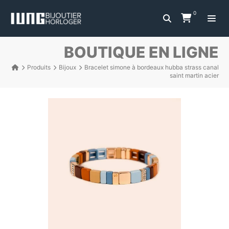
0
BOUTIQUE EN LIGNE
Produits
Bijoux
Bracelet simone à bordeaux hubba strass canal
saint martin acier