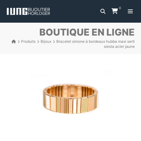
0
BOUTIQUE EN LIGNE
Produits
Bijoux
Bracelet simone à bordeaux hubba maxi serti
siesta acier jaune