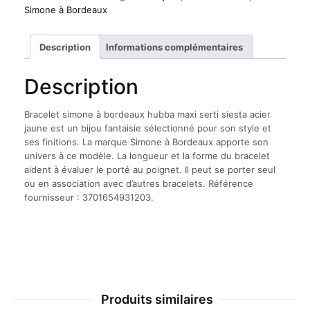
à
Simone à Bordeaux
bordeaux
hubba
maxi
Description
Informations complémentaires
serti
siesta
Description
acier
jaune
Bracelet simone à bordeaux hubba maxi serti siesta acier
jaune est un bijou fantaisie sélectionné pour son style et
ses finitions. La marque Simone à Bordeaux apporte son
univers à ce modèle. La longueur et la forme du bracelet
aident à évaluer le porté au poignet. Il peut se porter seul
ou en association avec d’autres bracelets. Référence
fournisseur : 3701654931203.
Produits similaires