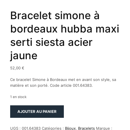
Bracelet simone à
bordeaux hubba maxi
serti siesta acier
jaune
52,00
€
Ce bracelet Simone à Bordeaux met en avant son style, sa
matière et son porté. Code article 001.64383.
1 en stock
quantité
AJOUTER AU PANIER
de
Bracelet
simone
UGS :
001.64383
Catégories :
Bijoux
,
Bracelets
Marque :