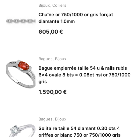
Bijoux
,
Colliers
Chaîne or 750/1000 or gris forçat
diamante 1.0mm
605,00
€
Bagues
,
Bijoux
Bague empierrée taille 54 u & rails rubis
6×4 ovale 8 bts = 0.08ct hsi or 750/1000
gris
1.590,00
€
Bagues
,
Bijoux
Solitaire taille 54 diamant 0.30 cts 4
griffes or blanc 750 or 750/1000 gris