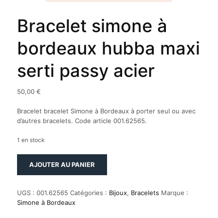
Bracelet simone à
bordeaux hubba maxi
serti passy acier
50,00
€
Bracelet bracelet Simone à Bordeaux à porter seul ou avec
d’autres bracelets. Code article 001.62565.
1 en stock
quantité
AJOUTER AU PANIER
de
Bracelet
simone
UGS :
001.62565
Catégories :
Bijoux
,
Bracelets
Marque :
à
Simone à Bordeaux
bordeaux
hubba