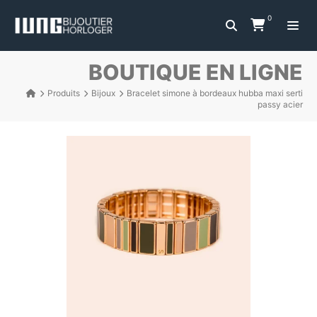
0
BOUTIQUE EN LIGNE
Produits
Bijoux
Bracelet simone à bordeaux hubba maxi serti
passy acier