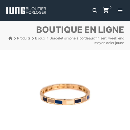
0
BOUTIQUE EN LIGNE
Produits
Bijoux
Bracelet simone à bordeaux fin serti week end
moyen acier jaune