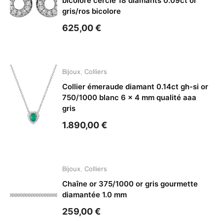
bicolore cercle 18 diamants 0.09ct or
gris/ros bicolore
625,00
€
Bijoux
,
Colliers
Collier émeraude diamant 0.14ct gh-si or
750/1000 blanc 6 x 4 mm qualité aaa
gris
1.890,00
€
Bijoux
,
Colliers
Chaîne or 375/1000 or gris gourmette
diamantée 1.0 mm
259,00
€