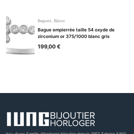
Bagues
,
Bijoux
Bague empierrée taille 54 oxyde de
zirconium or 375/1000 blanc gris
199,00
€
Issu d'une Famille d'horloger bijoutier depuis 1957, Fabrice IUNG