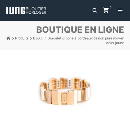
0
BOUTIQUE EN LIGNE
Produits
Bijoux
Bracelet simone à bordeaux design pure moyen
acier jaune