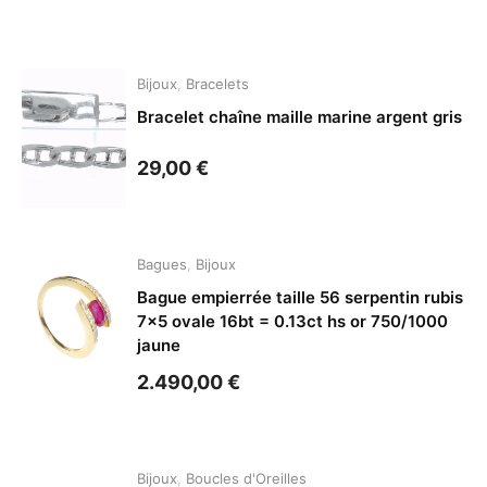
Bijoux
,
Bracelets
Bracelet chaîne maille marine argent gris
29,00
€
Bagues
,
Bijoux
Bague empierrée taille 56 serpentin rubis
7×5 ovale 16bt = 0.13ct hs or 750/1000
jaune
2.490,00
€
Bijoux
,
Boucles d'Oreilles