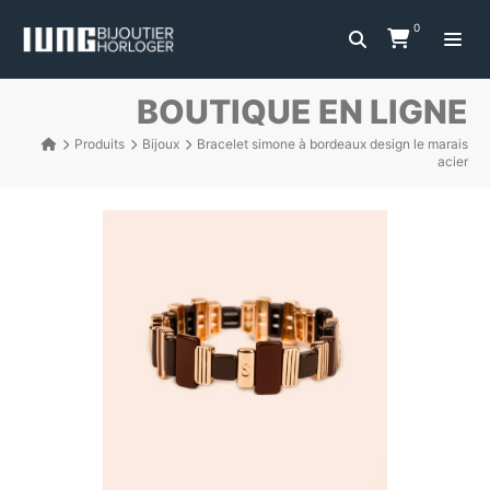
0
BOUTIQUE EN LIGNE
Produits
Bijoux
Bracelet simone à bordeaux design le marais
acier