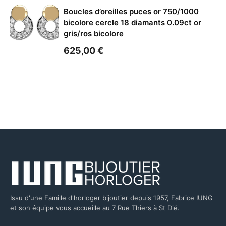
Boucles d’oreilles puces or 750/1000
bicolore cercle 18 diamants 0.09ct or
gris/ros bicolore
625,00
€
Issu d'une Famille d'horloger bijoutier depuis 1957, Fabrice IUNG
et son équipe vous accueille au 7 Rue Thiers à St Dié.