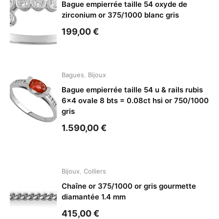
Bague empierrée taille 54 oxyde de
zirconium or 375/1000 blanc gris
199,00
€
Bagues
,
Bijoux
Bague empierrée taille 54 u & rails rubis
6×4 ovale 8 bts = 0.08ct hsi or 750/1000
gris
1.590,00
€
Bijoux
,
Colliers
Chaîne or 375/1000 or gris gourmette
diamantée 1.4 mm
415,00
€