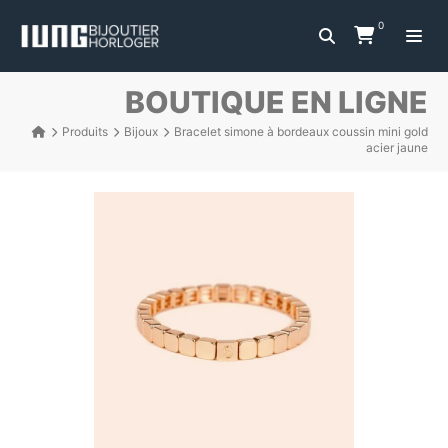
0
BOUTIQUE EN LIGNE
Produits
Bijoux
Bracelet simone à bordeaux coussin mini gold
acier jaune