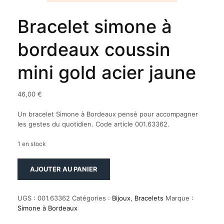
Bracelet simone à
bordeaux coussin
mini gold acier jaune
46,00
€
Un bracelet Simone à Bordeaux pensé pour accompagner
les gestes du quotidien. Code article 001.63362.
1 en stock
quantité
AJOUTER AU PANIER
de
Bracelet
simone
UGS :
001.63362
Catégories :
Bijoux
,
Bracelets
Marque :
à
Simone à Bordeaux
bordeaux
coussin