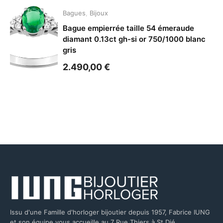
Bagues
,
Bijoux
Bague empierrée taille 54 émeraude
diamant 0.13ct gh-si or 750/1000 blanc
gris
2.490,00
€
Issu d'une Famille d'horloger bijoutier depuis 1957, Fabrice IUNG
et son équipe vous accueille au 7 Rue Thiers à St Dié.