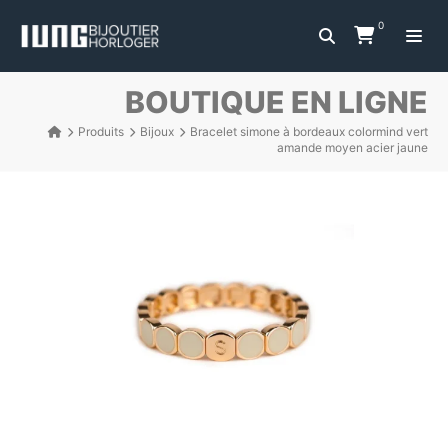
0
BOUTIQUE EN LIGNE
Produits
Bijoux
Bracelet simone à bordeaux colormind vert
amande moyen acier jaune