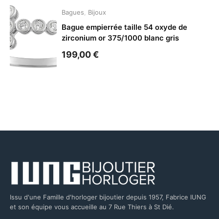
Bagues
,
Bijoux
Bague empierrée taille 54 oxyde de
zirconium or 375/1000 blanc gris
199,00
€
Issu d'une Famille d'horloger bijoutier depuis 1957, Fabrice IUNG
et son équipe vous accueille au 7 Rue Thiers à St Dié.