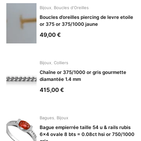
Bijoux
,
Boucles d'Oreilles
Boucles d’oreilles piercing de levre etoile
or 375 or 375/1000 jaune
49,00
€
Bijoux
,
Colliers
Chaîne or 375/1000 or gris gourmette
diamantée 1.4 mm
415,00
€
Bagues
,
Bijoux
Bague empierrée taille 54 u & rails rubis
6×4 ovale 8 bts = 0.08ct hsi or 750/1000