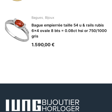
Bagues
,
Bijoux
Bague empierrée taille 54 u & rails rubis
6×4 ovale 8 bts = 0.08ct hsi or 750/1000
gris
1.590,00
€