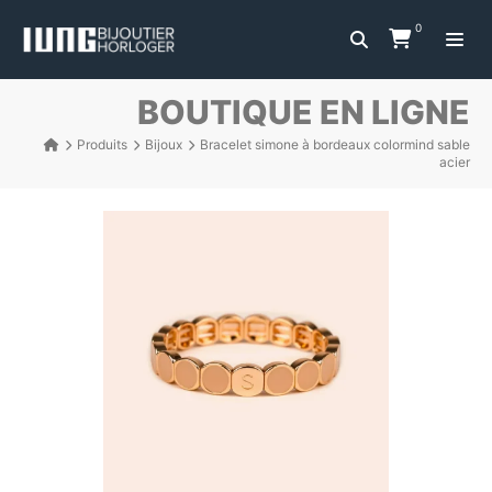
0
BOUTIQUE EN LIGNE
Produits
Bijoux
Bracelet simone à bordeaux colormind sable
acier