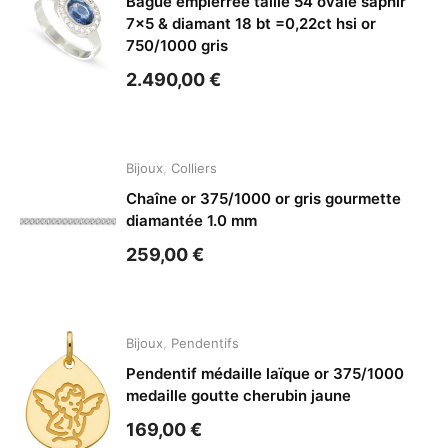
Bague empierrée taille 54 ovale saphir
7×5 & diamant 18 bt =0,22ct hsi or
750/1000 gris
2.490,00
€
Bijoux
,
Colliers
Chaîne or 375/1000 or gris gourmette
diamantée 1.0 mm
259,00
€
Bijoux
,
Pendentifs
Pendentif médaille laïque or 375/1000
medaille goutte cherubin jaune
169,00
€