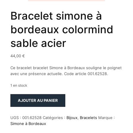
Bracelet simone à
bordeaux colormind
sable acier
44,00
€
Ce bracelet bracelet Simone à Bordeaux souligne le poignet
avec une présence actuelle. Code article 001.62528.
1 en stock
quantité
AJOUTER AU PANIER
de
Bracelet
simone
UGS :
001.62528
Catégories :
Bijoux
,
Bracelets
Marque :
à
Simone à Bordeaux
bordeaux
colormind