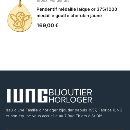
Bijoux
,
Pendentifs
Pendentif médaille laïque or 375/1000
medaille goutte cherubin jaune
169,00
€
Issu d'une Famille d'horloger bijoutier depuis 1957, Fabrice IUNG
et son équipe vous accueille au 7 Rue Thiers à St Dié.