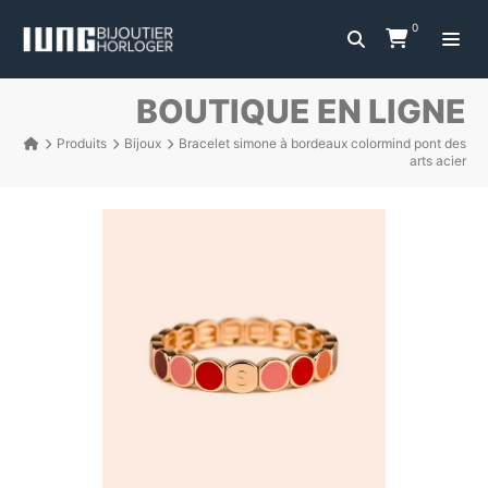
0
BOUTIQUE EN LIGNE
Produits
Bijoux
Bracelet simone à bordeaux colormind pont des
arts acier