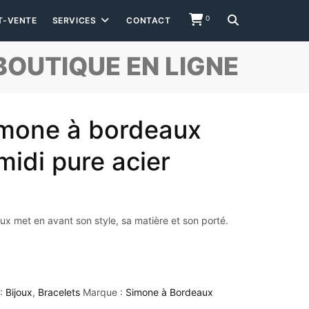
0
T-VENTE
SERVICES
CONTACT
BOUTIQUE EN LIGNE
imone à bordeaux
midi pure acier
x met en avant son style, sa matière et son porté.
 :
Bijoux
,
Bracelets
Marque :
Simone à Bordeaux