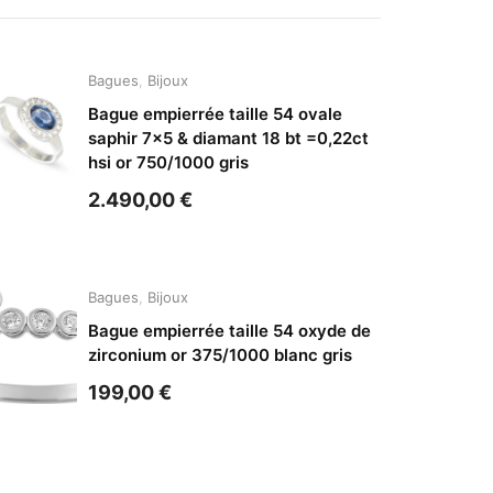
Bagues
,
Bijoux
Bague empierrée taille 54 ovale
saphir 7×5 & diamant 18 bt =0,22ct
hsi or 750/1000 gris
2.490,00
€
Bagues
,
Bijoux
Bague empierrée taille 54 oxyde de
zirconium or 375/1000 blanc gris
199,00
€