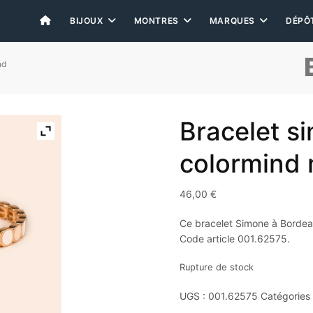
BIJOUX
MONTRES
MARQUES
DÉPÔ
nd
Bracelet s
colormind 
46,00
€
Ce bracelet Simone à Bordeau
Code article 001.62575.
Rupture de stock
UGS :
001.62575
Catégories