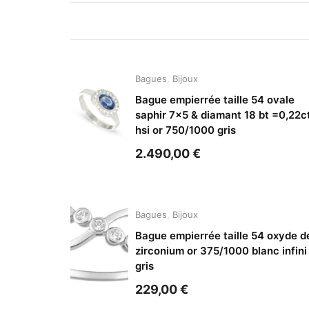
Bagues
,
Bijoux
Bague empierrée taille 54 ovale
saphir 7×5 & diamant 18 bt =0,22c
hsi or 750/1000 gris
2.490,00
€
Bagues
,
Bijoux
Bague empierrée taille 54 oxyde d
zirconium or 375/1000 blanc infini
gris
229,00
€