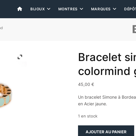
BIJOUX
MONTRES
MARQUES
DÉPÔ
nd
Bracelet s
colormind 
45,00
€
Un bracelet Simone à Bordea
en Acier jaune.
1 en stock
quantité
AJOUTER AU PANIER
de