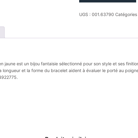
Bracelet
simone
UGS :
001.63790
Catégories
à
bordeaux
colormind
glacier
moyen
jaune
 jaune est un bijou fantaisie sélectionné pour son style et ses fini
 longueur et la forme du bracelet aident à évaluer le porté au poigne
54922775.