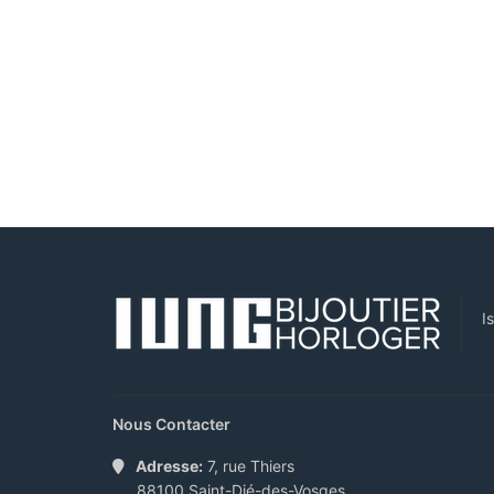
I
Nous Contacter
Adresse:
7, rue Thiers
88100 Saint-Dié-des-Vosges