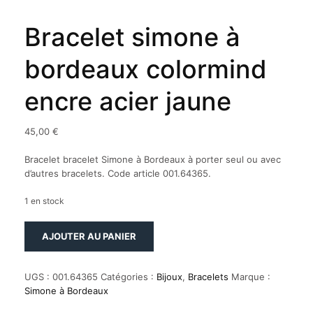
Bracelet simone à
bordeaux colormind
encre acier jaune
45,00
€
Bracelet bracelet Simone à Bordeaux à porter seul ou avec
d’autres bracelets. Code article 001.64365.
1 en stock
quantité
AJOUTER AU PANIER
de
Bracelet
simone
UGS :
001.64365
Catégories :
Bijoux
,
Bracelets
Marque :
à
Simone à Bordeaux
bordeaux
colormind