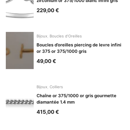
zirconium or 375/1000 blanc infini gris
229,00
€
Bijoux
,
Boucles d'Oreilles
Boucles d’oreilles piercing de levre infini
or 375 or 375/1000 gris
49,00
€
Bijoux
,
Colliers
Chaîne or 375/1000 or gris gourmette
diamantée 1.4 mm
415,00
€