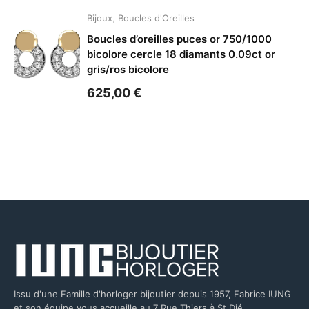
Bijoux
,
Boucles d'Oreilles
Boucles d’oreilles puces or 750/1000
bicolore cercle 18 diamants 0.09ct or
gris/ros bicolore
625,00
€
Issu d'une Famille d'horloger bijoutier depuis 1957, Fabrice IUNG
et son équipe vous accueille au 7 Rue Thiers à St Dié.