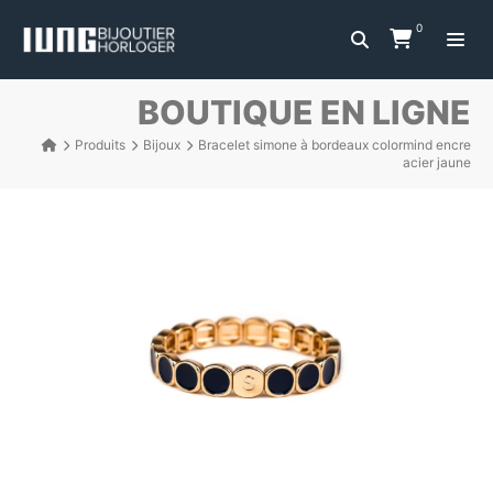
0
BOUTIQUE EN LIGNE
Produits
Bijoux
Bracelet simone à bordeaux colormind encre
acier jaune