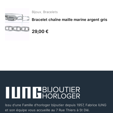
Bijoux
,
Bracelets
Bracelet chaîne maille marine argent gris
29,00
€
Issu d'une Famille d'horloger bijoutier depuis 1957, Fabrice IUNG
et son équipe vous accueille au 7 Rue Thiers à St Dié.