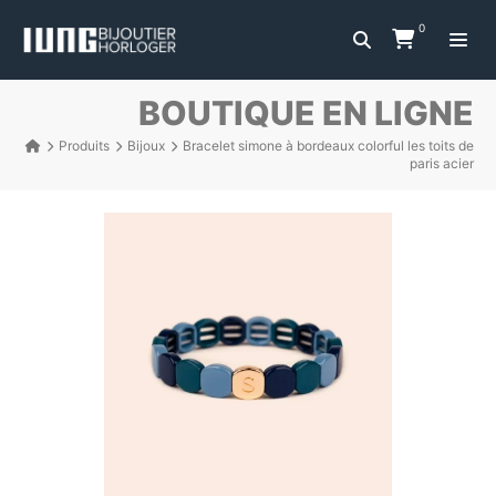
0
BOUTIQUE EN LIGNE
Produits
Bijoux
Bracelet simone à bordeaux colorful les toits de
paris acier