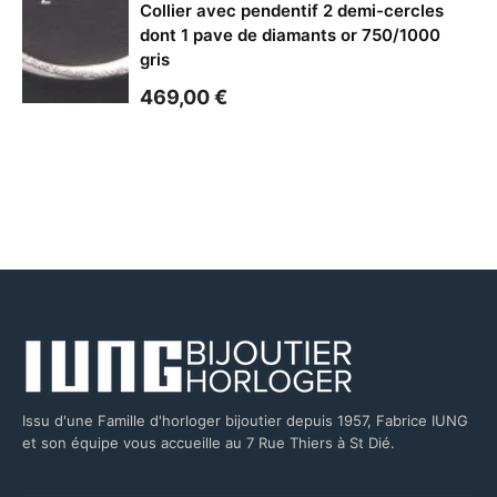
Collier avec pendentif 2 demi-cercles
dont 1 pave de diamants or 750/1000
gris
469,00
€
Issu d'une Famille d'horloger bijoutier depuis 1957, Fabrice IUNG
et son équipe vous accueille au 7 Rue Thiers à St Dié.