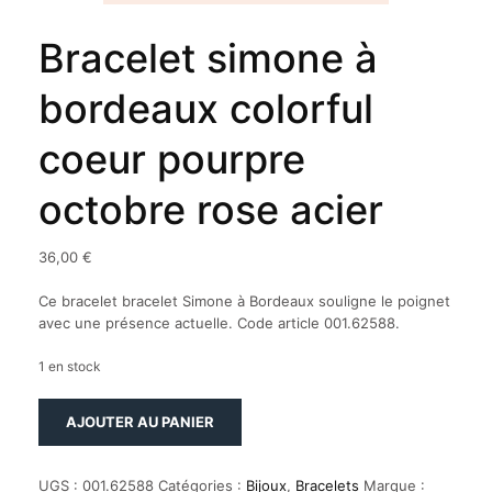
Bracelet simone à
bordeaux colorful
coeur pourpre
octobre rose acier
36,00
€
Ce bracelet bracelet Simone à Bordeaux souligne le poignet
avec une présence actuelle. Code article 001.62588.
1 en stock
quantité
AJOUTER AU PANIER
de
Bracelet
simone
UGS :
001.62588
Catégories :
Bijoux
,
Bracelets
Marque :