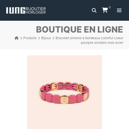
0
BOUTIQUE EN LIGNE
Produits
Bijoux
Bracelet simone à bordeaux colorful coeur
pourpre octobre rose acier