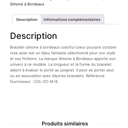
à
Simone à Bordeaux
bordeaux
colorful
coeur
Description
Informations complémentaires
pourpre
octobre
Description
rose
acier
Bracelet simone à bordeaux colorful coeur pourpre octobre
rose acier est un bijou fantaisie sélectionné pour son style
et ses finitions. La marque Simone à Bordeaux apporte son
univers à ce modèle. La longueur et la forme du bracelet
aident à évaluer le porté au poignet. Il peut se porter seul
ou en association avec d’autres bracelets. Référence
fournisseur : COL-OC-M-8.
Produits similaires