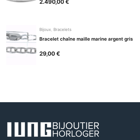
2.490,00
€
Bijoux
,
Bracelets
Bracelet chaîne maille marine argent gris
29,00
€