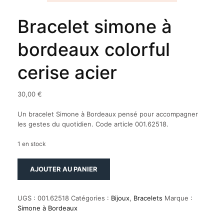
Bracelet simone à
bordeaux colorful
cerise acier
30,00
€
Un bracelet Simone à Bordeaux pensé pour accompagner
les gestes du quotidien. Code article 001.62518.
1 en stock
quantité
AJOUTER AU PANIER
de
Bracelet
simone
UGS :
001.62518
Catégories :
Bijoux
,
Bracelets
Marque :
à
Simone à Bordeaux
bordeaux
colorful