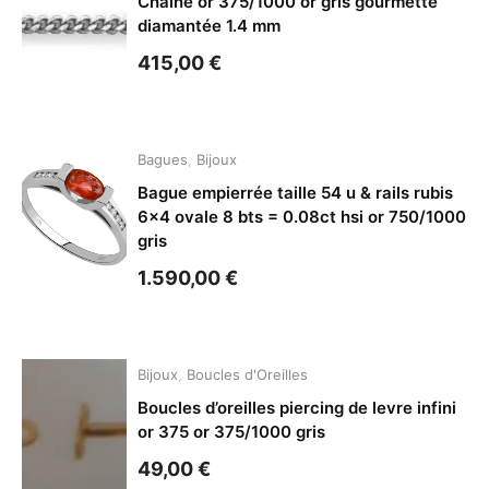
Chaîne or 375/1000 or gris gourmette
diamantée 1.4 mm
415,00
€
Bagues
,
Bijoux
Bague empierrée taille 54 u & rails rubis
6×4 ovale 8 bts = 0.08ct hsi or 750/1000
gris
1.590,00
€
Bijoux
,
Boucles d'Oreilles
Boucles d’oreilles piercing de levre infini
or 375 or 375/1000 gris
49,00
€