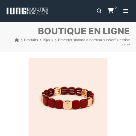
0
BOUTIQUE EN LIGNE
Produits
Bijoux
Bracelet simone à bordeaux colorful cerise
acier