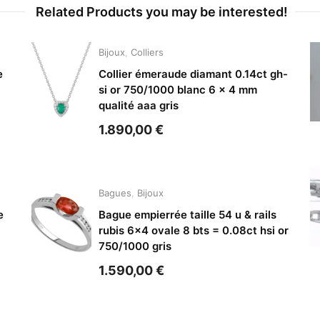
Related Products you may be interested!
Bijoux
,
Colliers
e
Collier émeraude diamant 0.14ct gh-
si or 750/1000 blanc 6 x 4 mm
qualité aaa gris
1.890,00
€
Bagues
,
Bijoux
e
Bague empierrée taille 54 u & rails
rubis 6×4 ovale 8 bts = 0.08ct hsi or
750/1000 gris
1.590,00
€