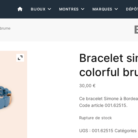
BIJOUX
MONTRES
MARQUES
DÉPÔ
 brume
Bracelet s
colorful br
30,00
€
Ce bracelet Simone à Bordeau
Code article 001.62515.
Rupture de stock
UGS :
001.62515
Catégories 